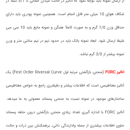
از ارسال نمونه باید توجه نمود که آنالیز در حالت میدان اعمالی تا 5/1 تسلا در
شکاف هوای 10 میلی متر قابل انجام است. همچنین نمونه پودری باید دارای
حداقل وزن 1/0 گرم و به صورت کاملاً همگن و نمونه مایع باید 10 سی سی
غلیظ ارسال شود. ابعاد نمونه بالک باید در حدود نیم در نیم سانتی متر و وزن
نمونه بیشتر از 3/0 گرم نباشد.
آنالیز
FORC
(منحنی بازگشتی مرتبه اول
First Order Riversal Curve
) یک
آنالیز مغناطیسی است که اطلاعات بیشتر و دقیقتری راجع به خواص مغناطیسی
ساختارهای موجود در نمونه نسبت به منحنی پسماند معمولی به ما میدهد.
آنالیز
FORC
با اندازه گیری تعداد زیادی منحنی بازگشتی درون حلقه پسماند
حاوی اطلاعات بیشتری از جمله وادارندگی ذاتی، برهمکنش بین ذرات و حالت