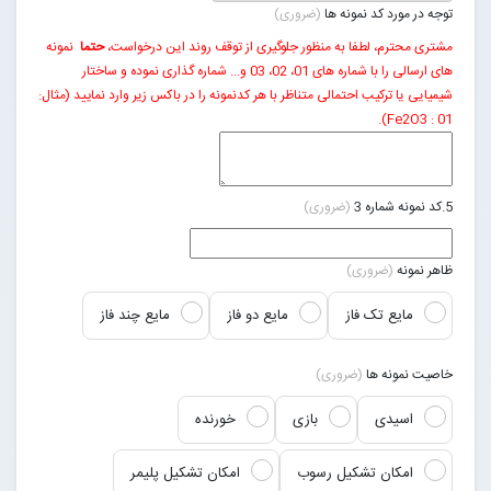
توجه در مورد کد نمونه ها
(ضروری)
مشتری محترم، لطفا به منظور جلوگیری از توقف روند این درخواست،
حتما
نمونه
های ارسالی را با شماره های 01، 02، 03 و... شماره گذاری نموده و ساختار
شیمیایی یا ترکیب احتمالی متناظر با هر کدنمونه را در باکس زیر وارد نمایید (مثال:
01 : Fe2O3).
5.کد نمونه شماره 3
(ضروری)
ظاهر نمونه
(ضروری)
مایع تک فاز
مایع دو فاز
مایع چند فاز
خاصیت نمونه ها
(ضروری)
اسیدی
بازی
خورنده
امکان تشکیل رسوب
امکان تشکیل پلیمر