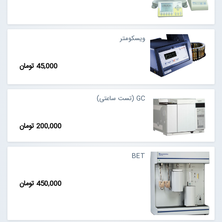
ویسکومتر
45,000 تومان
GC (تست ساعتی)
200,000 تومان
BET
450,000 تومان