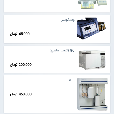
ویسکومتر
45,000 تومان
GC (تست ساعتی)
200,000 تومان
BET
450,000 تومان