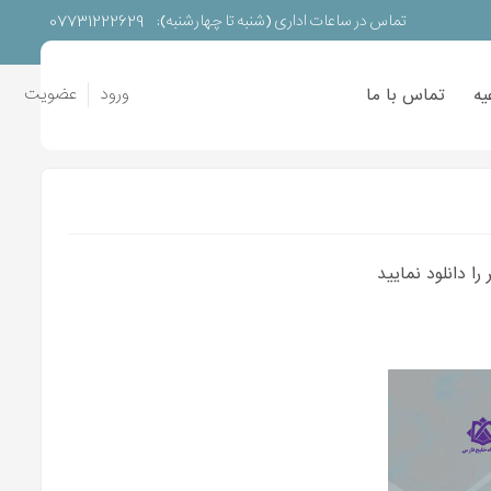
07731222629
تماس در ساعات اداری (شنبه تا چهارشنبه):
ورود
عضویت
یه
تماس با ما