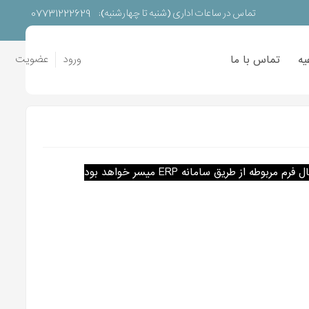
07731222629
تماس در ساعات اداری (شنبه تا چهارشنبه):
ورود
عضویت
یه
تماس با ما
ریق سامانه ERP میسر خواهد بود