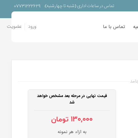
07731222629
تماس در ساعات اداری (شنبه تا چهارشنبه):
ورود
عضویت
یه
تماس با ما
امد
قیمت نهایی در مرحله بعد مشخص خواهد
شد
130,000 تومان
به ازاء هر نمونه