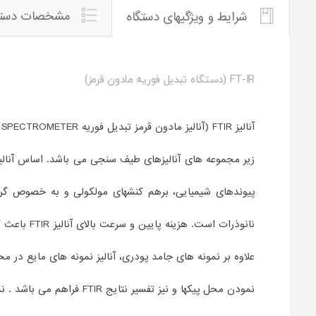
مشخصات دستگ
شرایط و ویژگیهای دستگاه
FT-IR (دستگاه تبدیل فوریه مادون قرمز)
پیوندهای شیمیایی، برهم کنشهای مولکولی و به خصوص گر
نمودن محل پیکها و نیز تفسیر نتایج FTIR فراهم می باشد . نمونه های پودری آنالیز FTIR باید دارای حداقل وزن 50 میلی گرم و نمونه های محلول باید دارای حداقل حجم یک سی سی باشند.