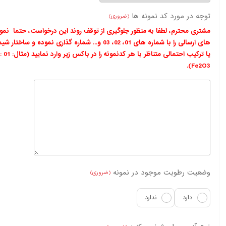
توجه در مورد کد نمونه ها
(ضروری)
مشتری محترم، لطفا به منظور جلوگیری از توقف روند این درخواست،
حتما
نمون
های ارسالی را با شماره های 01، 02، 03 و... شماره گذاری نموده و ساختا
یا ترکیب احتمالی متناظر با هر کدنمونه را در باکس زیر وارد نمایید (مثال: 1
Fe2O3).
وضعیت رطوبت موجود در نمونه
(ضروری)
دارد
ندارد