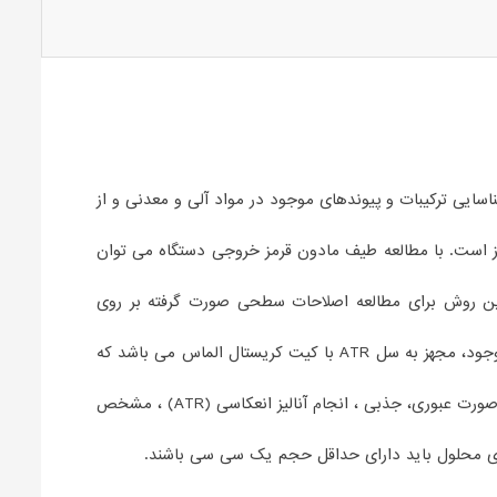
FOURIER TRAN ) یکی از آنالیز های پرکاربرد در حوزه شناسایی ترکیبات و پیوندهای موجود در مواد آلی و معدنی و از
ذب شده توسط نمونه مورد آنالیز است. با مطالعه طیف مادون قرمز خروجی دستگاه می توان
ین روش برای مطالعه اصلاحات سطحی صورت گرفته بر روی
نانوذرات است. هزینه پایین و سرعت بالای آنالیز FTIR باعث کاربرد گسترده آن در رشته ها و صنایع گوناگون شده است. دستگاه FTIR موجود، مجهز به سل ATR با کیت کریستال الماس می باشد که
علاوه بر نمونه های جامد پودری، آنالیز نمونه های مایع در محدوه 400 تا 4000 را نیز مقدور می سازد. ضمن اینکه امکان ارایه گزارش به صورت عبوری، جذبی ، انجام آنالیز انعکاسی (ATR) ، مشخص