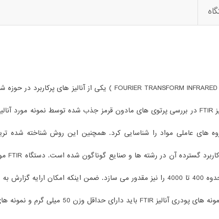
اه
آنالیز FTIR (آنالیز مادون قرمز تبدیل فوریه SFORM INFRARED SPECTROMETER
زیر مجموعه های آنالیزهای طیف سنجی می باشد. اساس آنالیز FTIR در بررسی پرتوی های مادون قرمز ج
وه های عاملی مواد را شناسایی کرد. همچنین این روش شناخته شده تر