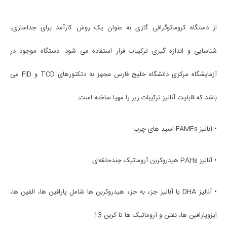
از دستگاه کروماتوگرافی گازی به عنوان یک روش کارآمد برای جداسازی،
شناسایی و اندازه گیری ترکیبات فرار استفاده می شود. دستگاه موجود در
آزمایشگاه مرکزی دانشگاه خلیج فارس مجهز به دتکتورهای TCD و FID می
باشد که قابلیت آنالیز ترکیبات زیر را مهیا ساخته است:
• آنالیز FAMEs اسید های چرب
• آنالیز PAHs هیدروکربن آروماتیک چندحلقه‌ای
• آنالیز DHA یا آنالیز جزء به جزء هیدروکربن ها شامل پارافین ها، الفین ها،
ایزوپارافین ها، نفتن و آروماتیک ها تا کربن 13