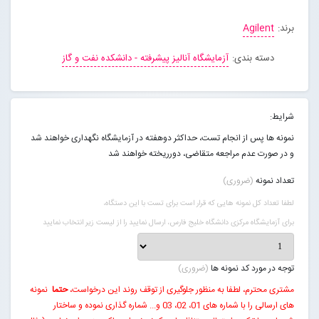
برند:
Agilent
تماس با ما
دسته بندی:
آزمایشگاه آنالیز پیشرفته - دانشکده نفت و گاز
ورود به سایت
شرایط:
عضویت در سایت
نمونه ها پس از انجام تست، حداکثر دوهفته در آزمایشگاه نگهداری خواهند شد
و در صورت عدم مراجعه متقاضی، دورریخته خواهند شد
تعداد نمونه
(ضروری)
لطفا تعداد کل نمونه هایی که قرار است برای تست با این دستگاه،
برای آزمایشگاه مرکزی دانشگاه خلیج فارس، ارسال نمایید را از لیست زیر انتخاب نمایید
توجه در مورد کد نمونه ها
(ضروری)
مشتری محترم، لطفا به منظور جلوگیری از توقف روند این درخواست،
حتما
نمونه
های ارسالی را با شماره های 01، 02، 03 و... شماره گذاری نموده و ساختار