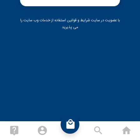
تماس با ما
با عضویت در سایت
شرایط و قوانین
استفاده از خدمات وب سایت را
می پذیرید
ورود به سایت
عضویت در سایت
local_mall
live_help
account_circle
search
ho